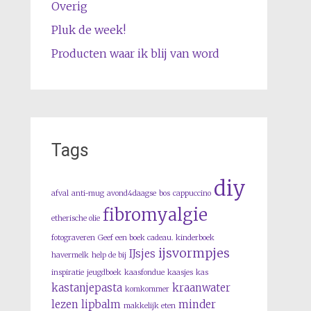
Overig
Pluk de week!
Producten waar ik blij van word
Tags
diy
afval
anti-mug
avond4daagse
bos
cappuccino
fibromyalgie
etherische olie
fotograveren
Geef een boek cadeau. kinderboek
ijsvormpjes
IJsjes
havermelk
help de bij
inspiratie
jeugdboek
kaasfondue
kaasjes
kas
kastanjepasta
kraanwater
komkommer
lezen
lipbalm
minder
makkelijk eten