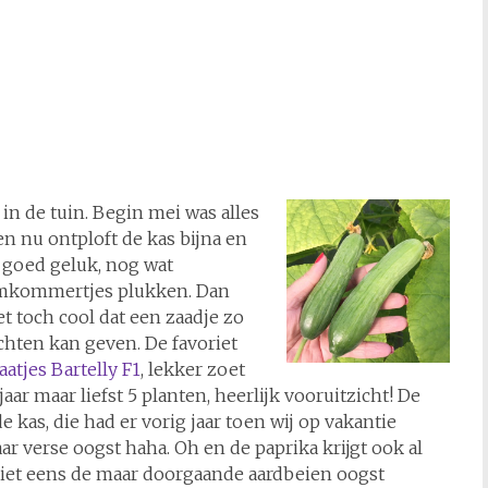
in de tuin. Begin mei was alles
en nu ontploft de kas bijna en
op goed geluk, nog wat
omkommertjes plukken. Dan
et toch cool dat een zaadje zo
chten kan geven. De favoriet
atjes Bartelly F1
, lekker zoet
aar maar liefst 5 planten, heerlijk vooruitzicht! De
kas, die had er vorig jaar toen wij op vakantie
ar verse oogst haha. Oh en de paprika krijgt ook al
 niet eens de maar doorgaande aardbeien oogst