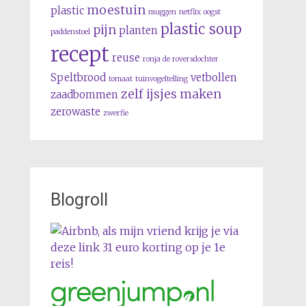
moestuin
plastic
muggen
netflix
oogst
plastic soup
pijn
planten
paddenstoel
recept
reuse
ronja de roversdochter
Speltbrood
vetbollen
tomaat
tuinvogeltelling
zelf ijsjes maken
zaadbommen
zerowaste
zwerfie
Blogroll