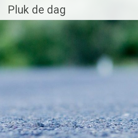
Ga
Pluk de dag
naar
de
inhoud