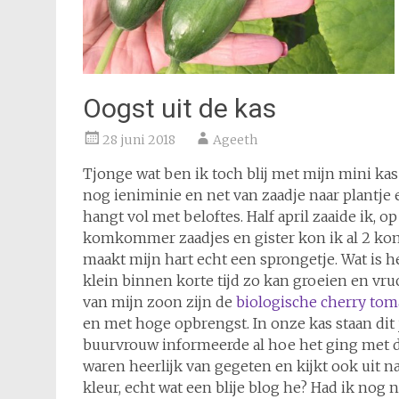
Oogst uit de kas
28 juni 2018
Ageeth
Tjonge wat ben ik toch blij met mijn mini kas 
nog ieniminie en net van zaadje naar plantje 
hangt vol met beloftes. Half april zaaide ik, 
komkommer zaadjes en gister kon ik al 2 k
maakt mijn hart echt een sprongetje. Wat is h
klein binnen korte tijd zo kan groeien en vru
van mijn zoon zijn de
biologische cherry toma
en met hoge opbrengst. In onze kas staan dit j
buurvrouw informeerde al hoe het ging met de 
waren heerlijk van gegeten en kijkt ook uit na
kleur, echt wat een blije blog he? Had ik nog