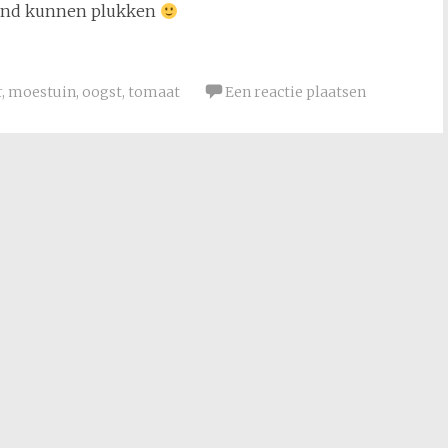
kend kunnen plukken
r
,
moestuin
,
oogst
,
tomaat
Een reactie plaatsen