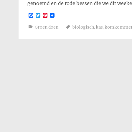
genoemd en de rode bessen die we dit wee
Facebook
Twitter
Pinterest
Groen doen
biologisch
,
kas
,
komkomme