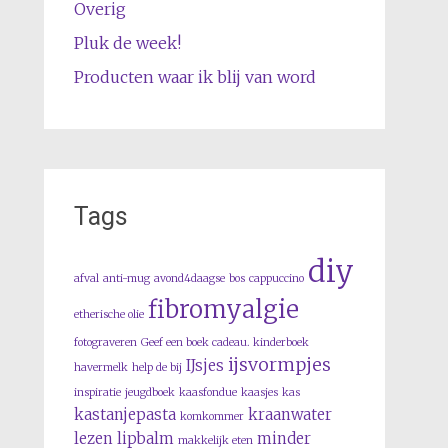
Overig
Pluk de week!
Producten waar ik blij van word
Tags
diy
afval
anti-mug
avond4daagse
bos
cappuccino
fibromyalgie
etherische olie
fotograveren
Geef een boek cadeau. kinderboek
ijsvormpjes
IJsjes
havermelk
help de bij
inspiratie
jeugdboek
kaasfondue
kaasjes
kas
kastanjepasta
kraanwater
komkommer
lezen
lipbalm
minder
makkelijk eten