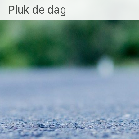
Ga
Pluk de dag
naar
de
inhoud