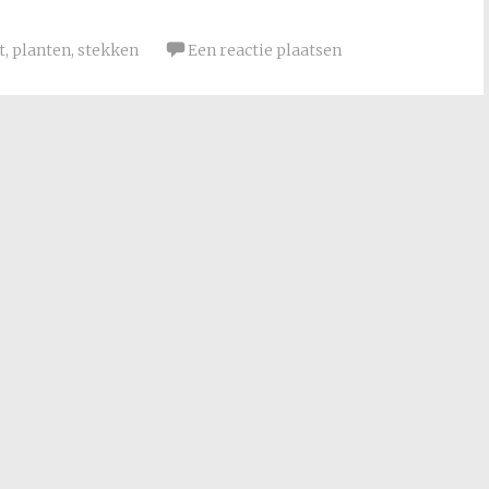
t
,
planten
,
stekken
Een reactie plaatsen