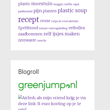
moestuin
plastic
muggen
netflix
oogst
plastic soup
pijn
planten
paddenstoel
recept
reuse
ronja de roversdochter
Speltbrood
vetbollen
tomaat
tuinvogeltelling
zelf ijsjes maken
zaadbommen
zerowaste
zwerfie
Blogroll