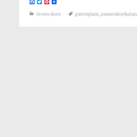
Facebook
Twitter
Pinterest
Groen doen
gatenplant
,
pannenkoekplan