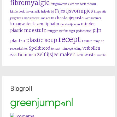
fibromyalgie
fotograveren
Geef een boek cadeau.
ijsvormpjes
IJsjes
kinderboek
havermelk
help de bij
inspiratie
kastanjepasta
jeugdboek
kaasfondue
kaasjes
kas
komkommer
kraanwater
lezen
lipbalm
minder
makkelijk eten
moestuin
pijn
plastic
muggen
netflix
oogst
paddenstoel
recept
plastic soup
planten
reuse
ronja de
Speltbrood
vetbollen
roversdochter
tomaat
tuinvogeltelling
zelf ijsjes maken
zaadbommen
zerowaste
zwerfie
Blogroll