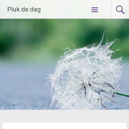
Ga
Pluk de dag
naar
de
inhoud