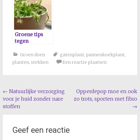
Groene tips
tegen
fruitvliegjes
Groen doen
gatenplant
,
pannenkoekplant
,
planten
,
stekken
Een reactie plaatsen
Bericht
←
Natuurlijke verzorging
Opperdepop moe en ook
voor je huid zonder nare
zo trots, sporten met fibro
navigatie
stoffen
→
Geef een reactie