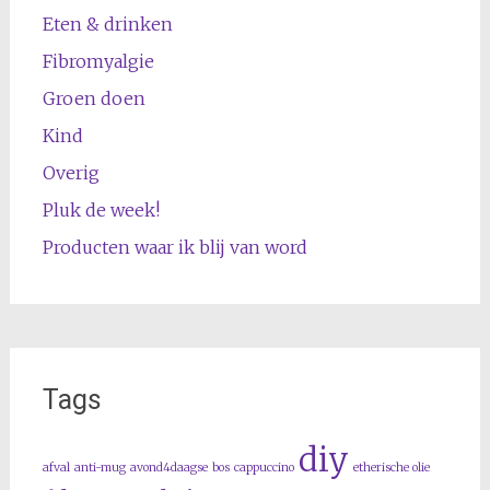
Eten & drinken
Fibromyalgie
Groen doen
Kind
Overig
Pluk de week!
Producten waar ik blij van word
Tags
diy
afval
anti-mug
avond4daagse
bos
cappuccino
etherische olie