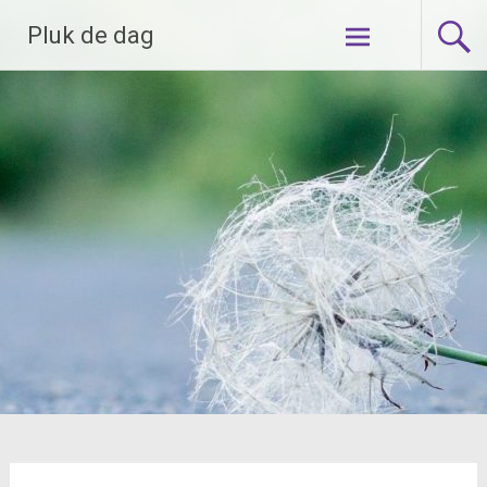
Ga
Pluk de dag
naar
de
inhoud