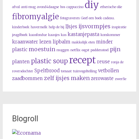
diy
afval
anti-mug
avond4daagse
bos
cappuccino
etherische olie
fibromyalgie
fotograveren
Geef een boek cadeau.
ijsvormpjes
IJsjes
kinderboek
havermelk
help de bij
inspiratie
kastanjepasta
jeugdboek
kaasfondue
kaasjes
kas
komkommer
kraanwater
lezen
lipbalm
minder
makkelijk eten
moestuin
pijn
plastic
muggen
netflix
oogst
paddenstoel
recept
plastic soup
planten
reuse
ronja de
Speltbrood
vetbollen
roversdochter
tomaat
tuinvogeltelling
zelf ijsjes maken
zaadbommen
zerowaste
zwerfie
Blogroll